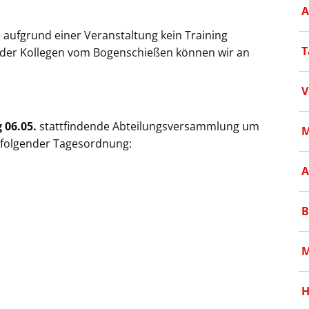
A
 aufgrund einer Veranstaltung kein Training
T
der Kollegen vom Bogenschießen können wir an
V
g 06.05.
stattfindende Abteilungsversammlung um
M
 folgender Tagesordnung:
A
B
M
H