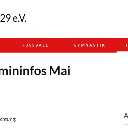
N
FUSSBALL
GYMNASTIK
mininfos Mai
A
achtung: