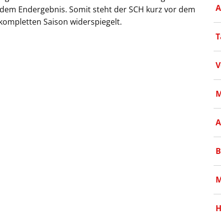
A
h dem Endergebnis. Somit steht der SCH kurz vor dem
er kompletten Saison widerspiegelt.
T
V
M
A
B
M
H