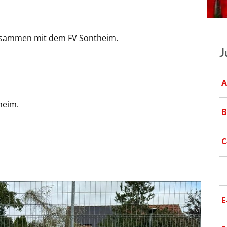
 zusammen mit dem FV Sontheim.
J
A
heim.
B
C
E