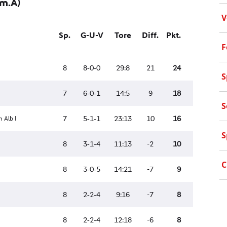
V
F
S
S
S
C