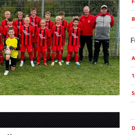
F
B
F
A
1
S
D