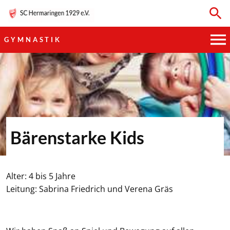
GYMNASTIK
HAUPTVEREIN
SPORTKEGELN
FUSSBALL
Bärenstarke Kids
GYMNASTIK
TISCHTENNIS
Alter: 4 bis 5 Jahre
Leitung: Sabrina Friedrich und Verena Gräs
BOGENSCHIESSEN