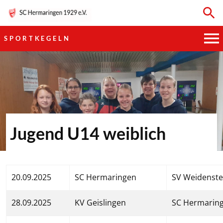
SPORTKEGELN
HAUPTVEREIN
SPORTKEGELN
FUSSBALL
Jugend U14 weiblich
GYMNASTIK
TISCHTENNIS
20.09.2025
SC Hermaringen
SV Weidenste
BOGENSCHIESSEN
28.09.2025
KV Geislingen
SC Hermarin