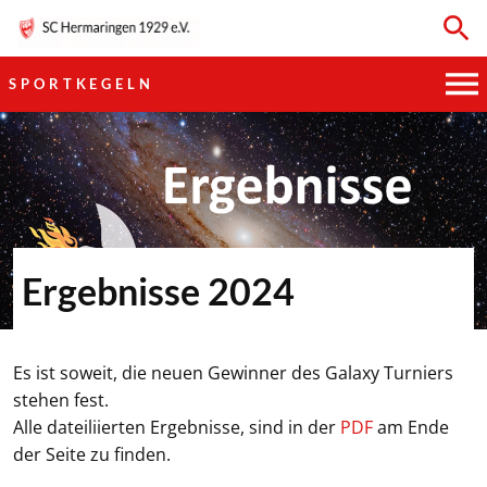
SPORTKEGELN
HAUPTVEREIN
SPORTKEGELN
FUSSBALL
Ergebnisse 2024
GYMNASTIK
TISCHTENNIS
Es ist soweit, die neuen Gewinner des Galaxy Turniers
stehen fest.
BOGENSCHIESSEN
Alle dateiliierten Ergebnisse, sind in der
PDF
am Ende
der Seite zu finden.