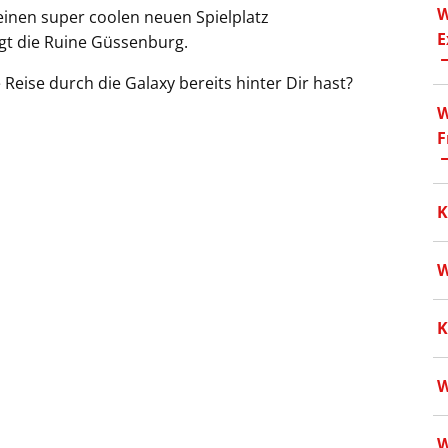
W
einen super coolen neuen Spielplatz
E
gt die Ruine Güssenburg.
Reise durch die Galaxy bereits hinter Dir hast?
W
F
K
W
K
W
W