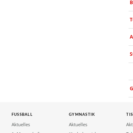
B
T
A
S
G
FUSSBALL
GYMNASTIK
TI
Aktuelles
Aktuelles
Akt